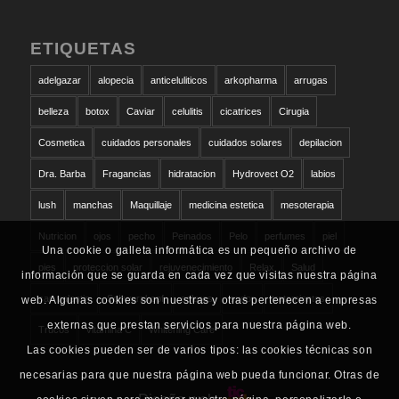
ETIQUETAS
adelgazar
alopecia
anticeluliticos
arkopharma
arrugas
belleza
botox
Caviar
celulitis
cicatrices
Cirugia
Cosmetica
cuidados personales
cuidados solares
depilacion
Dra. Barba
Fragancias
hidratacion
Hydrovect O2
labios
lush
manchas
Maquillaje
medicina estetica
mesoterapia
Nutricion
ojos
pecho
Peinados
Pelo
perfumes
piel
Una cookie o galleta informática es un pequeño archivo de
pies
proteccion solar
rejuvenecimiento
Relax
Salud
información que se guarda en cada vez que visitas nuestra página
san valentin
Schwarzkopf
solares
sudor
tratamientos
web. Algunas cookies son nuestras y otras pertenecen a empresas
externas que prestan servicios para nuestra página web.
Trucos
vitamina C
Whitening Care
Las cookies pueden ser de varios tipos: las cookies técnicas son
necesarias para que nuestra página web pueda funcionar. Otras de