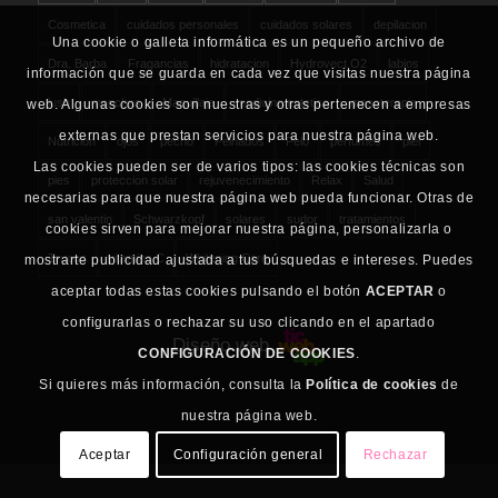
Cosmetica
cuidados personales
cuidados solares
depilacion
Una cookie o galleta informática es un pequeño archivo de
Dra. Barba
Fragancias
hidratacion
Hydrovect O2
labios
información que se guarda en cada vez que visitas nuestra página
lush
manchas
Maquillaje
medicina estetica
mesoterapia
web. Algunas cookies son nuestras y otras pertenecen a empresas
externas que prestan servicios para nuestra página web.
Nutricion
ojos
pecho
Peinados
Pelo
perfumes
piel
Las cookies pueden ser de varios tipos: las cookies técnicas son
pies
proteccion solar
rejuvenecimiento
Relax
Salud
necesarias para que nuestra página web pueda funcionar. Otras de
san valentin
Schwarzkopf
solares
sudor
tratamientos
cookies sirven para mejorar nuestra página, personalizarla o
Trucos
vitamina C
Whitening Care
mostrarte publicidad ajustada a tus búsquedas e intereses. Puedes
aceptar todas estas cookies pulsando el botón
ACEPTAR
o
configurarlas o rechazar su uso clicando en el apartado
Diseño web
CONFIGURACIÓN DE COOKIES
.
Si quieres más información, consulta la
Política de cookies
de
nuestra página web.
Aceptar
Configuración general
Rechazar