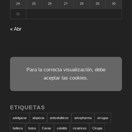
24
25
26
27
28
29
30
31
« Abr
Para la correcta visualización, debe
aceptar las cookies.
ETIQUETAS
adelgazar
alopecia
anticeluliticos
arkopharma
arrugas
belleza
botox
Caviar
celulitis
cicatrices
Cirugia