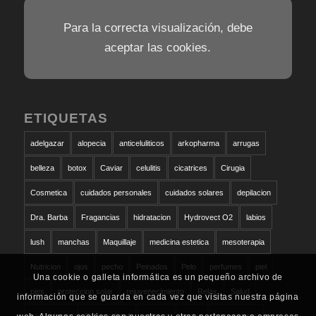
Para la correcta visualización, debe
aceptar las cookies.
ETIQUETAS
adelgazar
alopecia
anticeluliticos
arkopharma
arrugas
belleza
botox
Caviar
celulitis
cicatrices
Cirugia
Cosmetica
cuidados personales
cuidados solares
depilacion
Dra. Barba
Fragancias
hidratacion
Hydrovect O2
labios
lush
manchas
Maquillaje
medicina estetica
mesoterapia
Nutricion
ojos
pecho
Peinados
Pelo
perfumes
piel
Una cookie o galleta informática es un pequeño archivo de
pies
proteccion solar
rejuvenecimiento
Relax
Salud
información que se guarda en cada vez que visitas nuestra página
san valentin
Schwarzkopf
solares
sudor
tratamientos