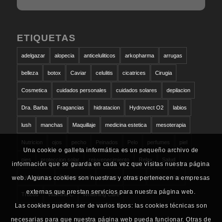
ETIQUETAS
adelgazar
alopecia
anticeluliticos
arkopharma
arrugas
belleza
botox
Caviar
celulitis
cicatrices
Cirugia
Cosmetica
cuidados personales
cuidados solares
depilacion
Dra. Barba
Fragancias
hidratacion
Hydrovect O2
labios
lush
manchas
Maquillaje
medicina estetica
mesoterapia
Nutricion
ojos
pecho
Peinados
Pelo
perfumes
piel
Una cookie o galleta informática es un pequeño archivo de
pies
proteccion solar
rejuvenecimiento
Relax
Salud
información que se guarda en cada vez que visitas nuestra página
san valentin
Schwarzkopf
solares
sudor
tratamientos
web. Algunas cookies son nuestras y otras pertenecen a empresas
externas que prestan servicios para nuestra página web.
Trucos
vitamina C
Whitening Care
Las cookies pueden ser de varios tipos: las cookies técnicas son
necesarias para que nuestra página web pueda funcionar. Otras de