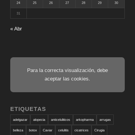
24
25
26
27
28
29
30
31
« Abr
Para la correcta visualización, debe
aceptar las cookies.
ETIQUETAS
adelgazar
alopecia
anticeluliticos
arkopharma
arrugas
belleza
botox
Caviar
celulitis
cicatrices
Cirugia