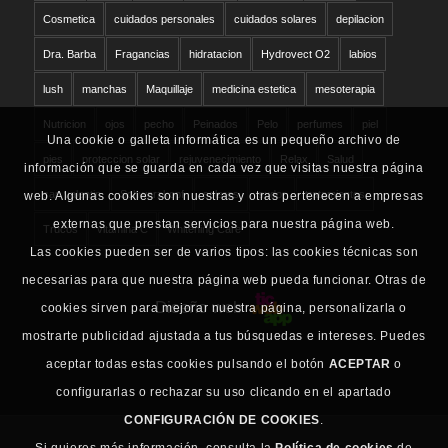
Cosmetica
cuidados personales
cuidados solares
depilacion
Dra. Barba
Fragancias
hidratacion
Hydrovect O2
labios
lush
manchas
Maquillaje
medicina estetica
mesoterapia
Nutricion
ojos
pecho
Peinados
Pelo
perfumes
piel
Una cookie o galleta informática es un pequeño archivo de
pies
proteccion solar
rejuvenecimiento
Relax
Salud
información que se guarda en cada vez que visitas nuestra página
san valentin
Schwarzkopf
solares
sudor
tratamientos
web. Algunas cookies son nuestras y otras pertenecen a empresas
externas que prestan servicios para nuestra página web.
Trucos
vitamina C
Whitening Care
Las cookies pueden ser de varios tipos: las cookies técnicas son
necesarias para que nuestra página web pueda funcionar. Otras de
Diseño web
cookies sirven para mejorar nuestra página, personalizarla o
mostrarte publicidad ajustada a tus búsquedas e intereses. Puedes
aceptar todas estas cookies pulsando el botón
ACEPTAR
o
configurarlas o rechazar su uso clicando en el apartado
CONFIGURACIÓN DE COOKIES
.
Si quieres más información, consulta la
Política de cookies
de