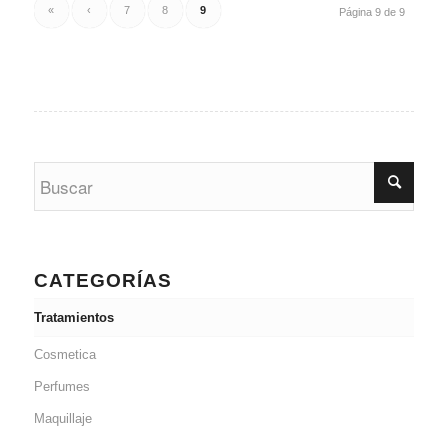
«
‹
7
8
9
Página 9 de 9
CATEGORÍAS
Tratamientos
Cosmetica
Perfumes
Maquillaje