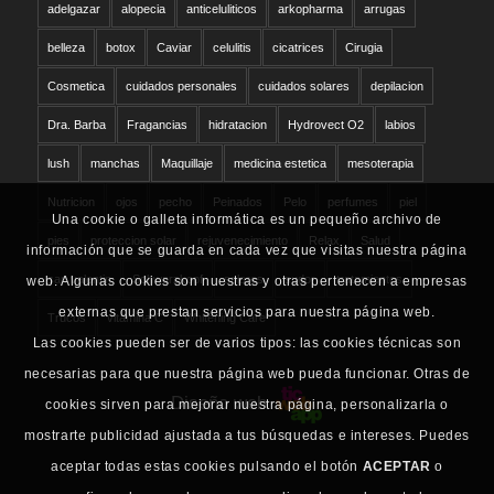
adelgazar
alopecia
anticeluliticos
arkopharma
arrugas
belleza
botox
Caviar
celulitis
cicatrices
Cirugia
Cosmetica
cuidados personales
cuidados solares
depilacion
Dra. Barba
Fragancias
hidratacion
Hydrovect O2
labios
lush
manchas
Maquillaje
medicina estetica
mesoterapia
Nutricion
ojos
pecho
Peinados
Pelo
perfumes
piel
Una cookie o galleta informática es un pequeño archivo de
pies
proteccion solar
rejuvenecimiento
Relax
Salud
información que se guarda en cada vez que visitas nuestra página
san valentin
Schwarzkopf
solares
sudor
tratamientos
web. Algunas cookies son nuestras y otras pertenecen a empresas
externas que prestan servicios para nuestra página web.
Trucos
vitamina C
Whitening Care
Las cookies pueden ser de varios tipos: las cookies técnicas son
necesarias para que nuestra página web pueda funcionar. Otras de
Diseño web
cookies sirven para mejorar nuestra página, personalizarla o
mostrarte publicidad ajustada a tus búsquedas e intereses. Puedes
aceptar todas estas cookies pulsando el botón
ACEPTAR
o