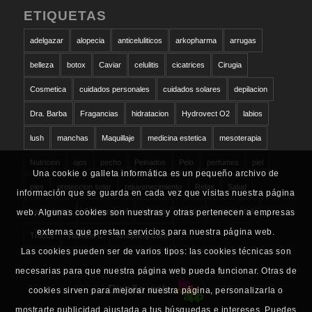
ETIQUETAS
adelgazar
alopecia
anticeluliticos
arkopharma
arrugas
belleza
botox
Caviar
celulitis
cicatrices
Cirugia
Cosmetica
cuidados personales
cuidados solares
depilacion
Dra. Barba
Fragancias
hidratacion
Hydrovect O2
labios
lush
manchas
Maquillaje
medicina estetica
mesoterapia
Nutricion
ojos
pecho
Peinados
Pelo
perfumes
piel
Una cookie o galleta informática es un pequeño archivo de
pies
proteccion solar
rejuvenecimiento
Relax
Salud
información que se guarda en cada vez que visitas nuestra página
san valentin
Schwarzkopf
solares
sudor
tratamientos
web. Algunas cookies son nuestras y otras pertenecen a empresas
externas que prestan servicios para nuestra página web.
Trucos
vitamina C
Whitening Care
Las cookies pueden ser de varios tipos: las cookies técnicas son
necesarias para que nuestra página web pueda funcionar. Otras de
Diseño web
cookies sirven para mejorar nuestra página, personalizarla o
mostrarte publicidad ajustada a tus búsquedas e intereses. Puedes