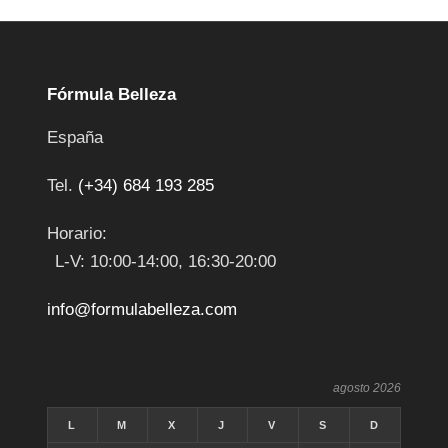
Fórmula Belleza
España
Tel.
(+34) 684 193 285
Horario:
L-V: 10:00-14:00, 16:30-20:00
info@formulabelleza.com
agosto 2026
L
M
X
J
V
S
D