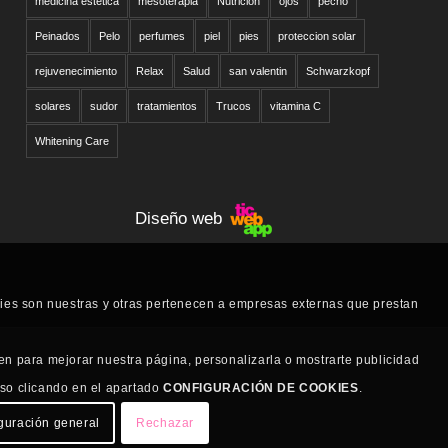
medicina estetica
mesoterapia
Nutricion
ojos
pecho
Peinados
Pelo
perfumes
piel
pies
proteccion solar
rejuvenecimiento
Relax
Salud
san valentin
Schwarzkopf
solares
sudor
tratamientos
Trucos
vitamina C
Whitening Care
Diseño web
kies son nuestras y otras pertenecen a empresas externas que prestan
en para mejorar nuestra página, personalizarla o mostrarte publicidad
uso clicando en el apartado
CONFIGURACIÓN DE COOKIES
.
guración general
Rechazar