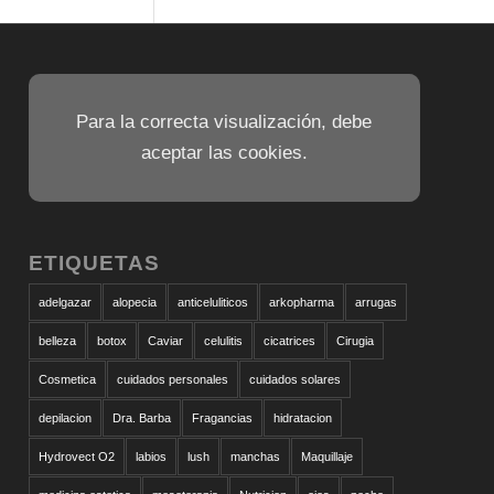
Para la correcta visualización, debe
aceptar las cookies.
ETIQUETAS
adelgazar
alopecia
anticeluliticos
arkopharma
arrugas
belleza
botox
Caviar
celulitis
cicatrices
Cirugia
Cosmetica
cuidados personales
cuidados solares
depilacion
Dra. Barba
Fragancias
hidratacion
Hydrovect O2
labios
lush
manchas
Maquillaje