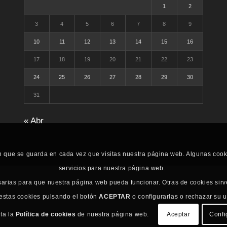
1
2
3
4
5
6
7
8
9
10
11
12
13
14
15
16
17
18
19
20
21
22
23
24
25
26
27
28
29
30
31
« Abr
n que se guarda en cada vez que visitas nuestra página web. Algunas coo
servicios para nuestra página web.
sarias para que nuestra página web pueda funcionar. Otras de cookies sirv
 estas cookies pulsando el botón
ACEPTAR
o configurarlas o rechazar su 
lta la
Política de cookies
de nuestra página web.
Aceptar
Confi