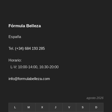
Fórmula Belleza
España
Tel.
(+34) 684 193 285
Horario:
L-V: 10:00-14:00, 16:30-20:00
info@formulabelleza.com
agosto 2026
L
M
X
J
V
S
D