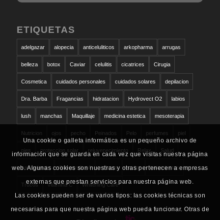
ETIQUETAS
adelgazar
alopecia
anticeluliticos
arkopharma
arrugas
belleza
botox
Caviar
celulitis
cicatrices
Cirugia
Cosmetica
cuidados personales
cuidados solares
depilacion
Dra. Barba
Fragancias
hidratacion
Hydrovect O2
labios
lush
manchas
Maquillaje
medicina estetica
mesoterapia
Nutricion
ojos
pecho
Peinados
Pelo
perfumes
piel
Una cookie o galleta informática es un pequeño archivo de
pies
proteccion solar
rejuvenecimiento
Relax
Salud
información que se guarda en cada vez que visitas nuestra página
san valentin
Schwarzkopf
solares
sudor
tratamientos
web. Algunas cookies son nuestras y otras pertenecen a empresas
externas que prestan servicios para nuestra página web.
Trucos
vitamina C
Whitening Care
Las cookies pueden ser de varios tipos: las cookies técnicas son
necesarias para que nuestra página web pueda funcionar. Otras de