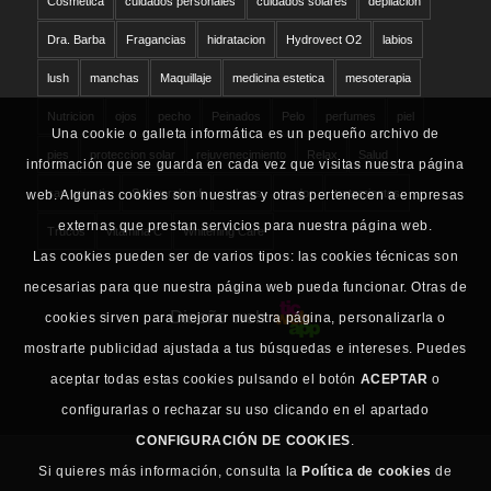
Cosmetica
cuidados personales
cuidados solares
depilacion
Dra. Barba
Fragancias
hidratacion
Hydrovect O2
labios
lush
manchas
Maquillaje
medicina estetica
mesoterapia
Nutricion
ojos
pecho
Peinados
Pelo
perfumes
piel
Una cookie o galleta informática es un pequeño archivo de
pies
proteccion solar
rejuvenecimiento
Relax
Salud
información que se guarda en cada vez que visitas nuestra página
san valentin
Schwarzkopf
solares
sudor
tratamientos
web. Algunas cookies son nuestras y otras pertenecen a empresas
externas que prestan servicios para nuestra página web.
Trucos
vitamina C
Whitening Care
Las cookies pueden ser de varios tipos: las cookies técnicas son
necesarias para que nuestra página web pueda funcionar. Otras de
Diseño web
cookies sirven para mejorar nuestra página, personalizarla o
mostrarte publicidad ajustada a tus búsquedas e intereses. Puedes
aceptar todas estas cookies pulsando el botón
ACEPTAR
o
configurarlas o rechazar su uso clicando en el apartado
CONFIGURACIÓN DE COOKIES
.
Si quieres más información, consulta la
Política de cookies
de