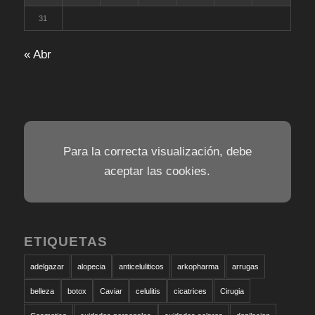
31
« Abr
Para la correcta visualización, debe
aceptar las cookies.
ETIQUETAS
adelgazar
alopecia
anticeluliticos
arkopharma
arrugas
belleza
botox
Caviar
celulitis
cicatrices
Cirugia