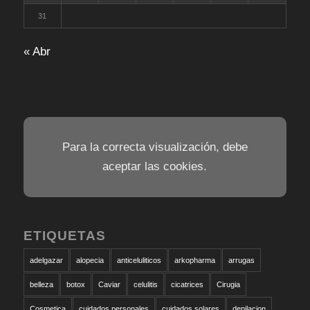
31
« Abr
Para la correcta visualización, debe
aceptar las cookies.
ETIQUETAS
adelgazar
alopecia
anticeluliticos
arkopharma
arrugas
belleza
botox
Caviar
celulitis
cicatrices
Cirugia
Cosmetica
cuidados personales
cuidados solares
depilacion