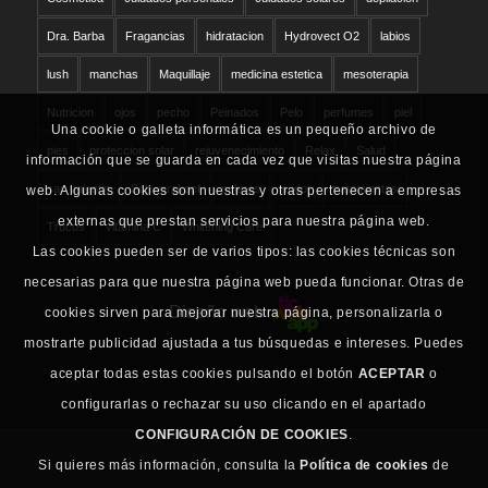
Dra. Barba
Fragancias
hidratacion
Hydrovect O2
labios
lush
manchas
Maquillaje
medicina estetica
mesoterapia
Nutricion
ojos
pecho
Peinados
Pelo
perfumes
piel
Una cookie o galleta informática es un pequeño archivo de
pies
proteccion solar
rejuvenecimiento
Relax
Salud
información que se guarda en cada vez que visitas nuestra página
san valentin
Schwarzkopf
solares
sudor
tratamientos
web. Algunas cookies son nuestras y otras pertenecen a empresas
externas que prestan servicios para nuestra página web.
Trucos
vitamina C
Whitening Care
Las cookies pueden ser de varios tipos: las cookies técnicas son
necesarias para que nuestra página web pueda funcionar. Otras de
Diseño web
cookies sirven para mejorar nuestra página, personalizarla o
mostrarte publicidad ajustada a tus búsquedas e intereses. Puedes
aceptar todas estas cookies pulsando el botón
ACEPTAR
o
configurarlas o rechazar su uso clicando en el apartado
CONFIGURACIÓN DE COOKIES
.
Si quieres más información, consulta la
Política de cookies
de