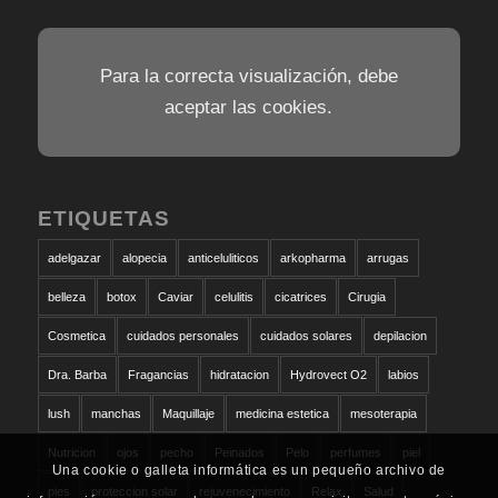
Para la correcta visualización, debe
aceptar las cookies.
ETIQUETAS
adelgazar
alopecia
anticeluliticos
arkopharma
arrugas
belleza
botox
Caviar
celulitis
cicatrices
Cirugia
Cosmetica
cuidados personales
cuidados solares
depilacion
Dra. Barba
Fragancias
hidratacion
Hydrovect O2
labios
lush
manchas
Maquillaje
medicina estetica
mesoterapia
Nutricion
ojos
pecho
Peinados
Pelo
perfumes
piel
Una cookie o galleta informática es un pequeño archivo de
pies
proteccion solar
rejuvenecimiento
Relax
Salud