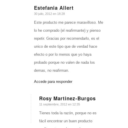
Estefania Allert
Dice:
30 julio, 2012 en 18:28
Este producto me parece maravilloso. Me
lo he comprado (el reafirmante) y pienso
repetir. Gracias por recomendarlo, es el
unico de este tipo que de verdad hace
efecto o por lo menos que yo haya
probado porque no valen de nada los
demas, no reafirman.
Accede para responder
Rosy Martinez-Burgos
Dice:
11 septiembre, 2012 en 12:35
Tienes toda la razón, porque no es
fácil encontrar un buen producto