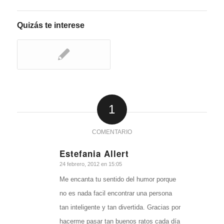
Quizás te interese
1
COMENTARIO
Estefania Allert
Dice:
24 febrero, 2012 en 15:05
Me encanta tu sentido del humor porque
no es nada facil encontrar una persona
tan inteligente y tan divertida. Gracias por
hacerme pasar tan buenos ratos cada día