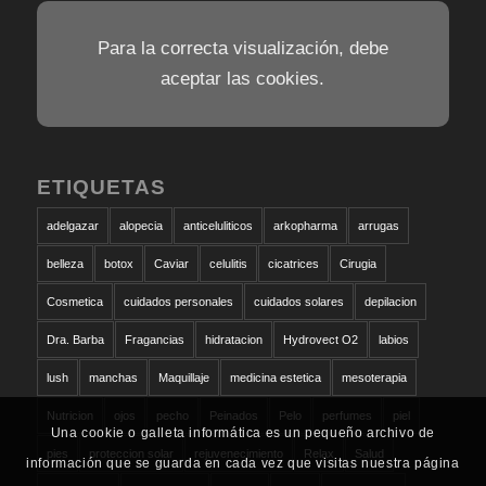
Para la correcta visualización, debe
aceptar las cookies.
ETIQUETAS
adelgazar
alopecia
anticeluliticos
arkopharma
arrugas
belleza
botox
Caviar
celulitis
cicatrices
Cirugia
Cosmetica
cuidados personales
cuidados solares
depilacion
Dra. Barba
Fragancias
hidratacion
Hydrovect O2
labios
lush
manchas
Maquillaje
medicina estetica
mesoterapia
Nutricion
ojos
pecho
Peinados
Pelo
perfumes
piel
Una cookie o galleta informática es un pequeño archivo de
pies
proteccion solar
rejuvenecimiento
Relax
Salud
información que se guarda en cada vez que visitas nuestra página