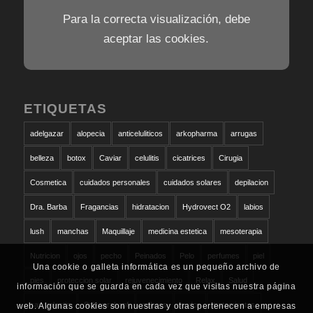
Para la correcta visualización, debe
aceptar las cookies.
ETIQUETAS
adelgazar
alopecia
anticeluliticos
arkopharma
arrugas
belleza
botox
Caviar
celulitis
cicatrices
Cirugia
Cosmetica
cuidados personales
cuidados solares
depilacion
Dra. Barba
Fragancias
hidratacion
Hydrovect O2
labios
lush
manchas
Maquillaje
medicina estetica
mesoterapia
Nutricion
ojos
pecho
Peinados
Pelo
perfumes
piel
Una cookie o galleta informática es un pequeño archivo de
pies
proteccion solar
rejuvenecimiento
Relax
Salud
información que se guarda en cada vez que visitas nuestra página
san valentin
Schwarzkopf
solares
sudor
tratamientos
web. Algunas cookies son nuestras y otras pertenecen a empresas