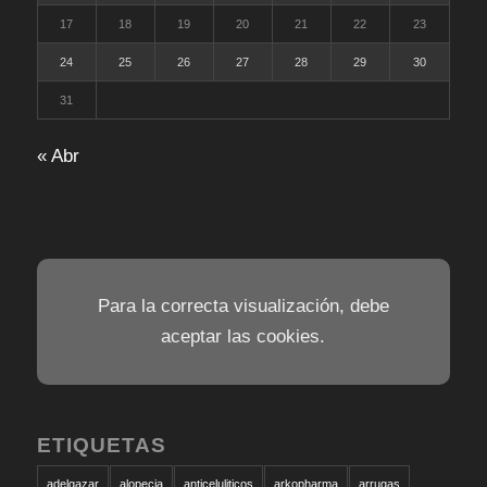
17
18
19
20
21
22
23
24
25
26
27
28
29
30
31
« Abr
Para la correcta visualización, debe
aceptar las cookies.
ETIQUETAS
adelgazar
alopecia
anticeluliticos
arkopharma
arrugas