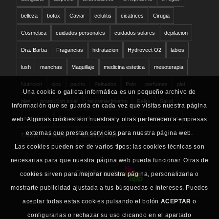
belleza
botox
Caviar
celulitis
cicatrices
Cirugia
Cosmetica
cuidados personales
cuidados solares
depilacion
Dra. Barba
Fragancias
hidratacion
Hydrovect O2
labios
lush
manchas
Maquillaje
medicina estetica
mesoterapia
Nutricion
ojos
pecho
Peinados
Pelo
perfumes
piel
Una cookie o galleta informática es un pequeño archivo de
pies
proteccion solar
rejuvenecimiento
Relax
Salud
información que se guarda en cada vez que visitas nuestra página
san valentin
Schwarzkopf
solares
sudor
tratamientos
web. Algunas cookies son nuestras y otras pertenecen a empresas
externas que prestan servicios para nuestra página web.
Trucos
vitamina C
Whitening Care
Las cookies pueden ser de varios tipos: las cookies técnicas son
necesarias para que nuestra página web pueda funcionar. Otras de
Diseño web
cookies sirven para mejorar nuestra página, personalizarla o
mostrarte publicidad ajustada a tus búsquedas e intereses. Puedes
aceptar todas estas cookies pulsando el botón
ACEPTAR
o
configurarlas o rechazar su uso clicando en el apartado