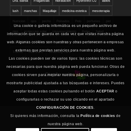
Dra. Barba
Fragancias
hidratacion
Hydrovect O2
labios
lush
manchas
Maquillaje
medicina estetica
mesoterapia
Nutricion
ojos
pecho
Peinados
Pelo
perfumes
piel
Una cookie o galleta informática es un pequeño archivo de
pies
proteccion solar
rejuvenecimiento
Relax
Salud
información que se guarda en cada vez que visitas nuestra página
san valentin
Schwarzkopf
solares
sudor
tratamientos
web. Algunas cookies son nuestras y otras pertenecen a empresas
externas que prestan servicios para nuestra página web.
Trucos
vitamina C
Whitening Care
Las cookies pueden ser de varios tipos: las cookies técnicas son
necesarias para que nuestra página web pueda funcionar. Otras de
Diseño web
cookies sirven para mejorar nuestra página, personalizarla o
mostrarte publicidad ajustada a tus búsquedas e intereses. Puedes
aceptar todas estas cookies pulsando el botón
ACEPTAR
o
configurarlas o rechazar su uso clicando en el apartado
CONFIGURACIÓN DE COOKIES
.
Si quieres más información, consulta la
Política de cookies
de
nuestra página web.