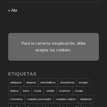
« Abr
Para la correcta visualización, debe
aceptar las cookies.
ETIQUETAS
adelgazar
alopecia
anticeluliticos
arkopharma
arrugas
belleza
botox
Caviar
celulitis
cicatrices
Cirugia
Cosmetica
cuidados personales
cuidados solares
depilacion