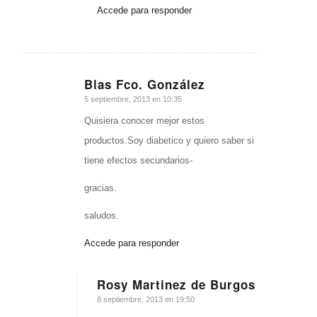
Accede para responder
Blas Fco. González
Dice:
5 septiembre, 2013 en 10:35
Quisiera conocer mejor estos
productos.Soy diabetico y quiero saber si
tiene efectos secundarios-
gracias.
saludos.
Accede para responder
Rosy Martinez de Burgos
Dice:
8 septiembre, 2013 en 19:50