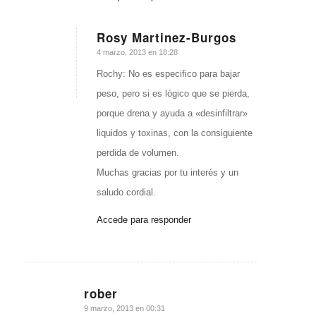
Rosy Martinez-Burgos
Dice:
4 marzo, 2013 en 18:28
Rochy: No es especifico para bajar
peso, pero si es lógico que se pierda,
porque drena y ayuda a «desinfiltrar»
liquidos y toxinas, con la consiguiente
perdida de volumen.
Muchas gracias por tu interés y un
saludo cordial.
Accede para responder
rober
Dice:
9 marzo, 2013 en 00:31