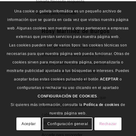
tomarla.Necesito respuesta
Una cookie o galleta informática es un pequeño archivo de
Accede para responder
información que se guarda en cada vez que visitas nuestra página
web. Algunas cookies son nuestras y otras pertenecen a empresas
Rosy Martinez de Burgos
externas que prestan servicios para nuestra página web.
Dice:
11 enero, 2014 en 12:52
Las cookies pueden ser de varios tipos: las cookies técnicas son
Por lo general la homeopatía no
necesarias para que nuestra página web pueda funcionar. Otras de
presenta efectos secundarios. Pero
cookies sirven para mejorar nuestra página, personalizarla o
sus propiedades se anulan cuando al
mostrarte publicidad ajustada a tus búsquedas e intereses. Puedes
mismo tiempo se esta tomando
aceptar todas estas cookies pulsando el botón
ACEPTAR
o
medicina alopática, es decir,
configurarlas o rechazar su uso clicando en el apartado
convencional.
CONFIGURACIÓN DE COOKIES
.
Querida Nancy, te recomendaría que
Si quieres más información, consulta la
Política de cookies
de
consultaras con tu medico de
nuestra página web.
cabecera.
Un saludo cordial y ¡Suerte!.
Aceptar
Configuración general
Rechazar
Accede para responder