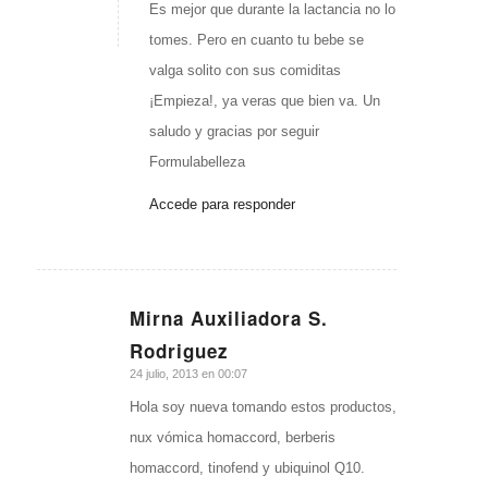
Es mejor que durante la lactancia no lo
tomes. Pero en cuanto tu bebe se
valga solito con sus comiditas
¡Empieza!, ya veras que bien va. Un
saludo y gracias por seguir
Formulabelleza
Accede para responder
Mirna Auxiliadora S.
Dice:
Rodriguez
24 julio, 2013 en 00:07
Hola soy nueva tomando estos productos,
nux vómica homaccord, berberis
homaccord, tinofend y ubiquinol Q10.