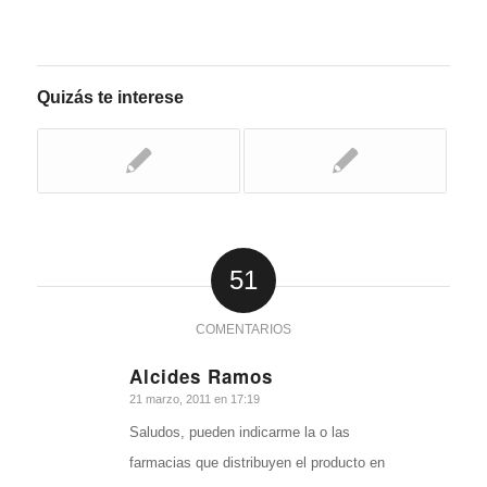
Quizás te interese
51
COMENTARIOS
Alcides Ramos
Dice:
21 marzo, 2011 en 17:19
Saludos, pueden indicarme la o las
farmacias que distribuyen el producto en