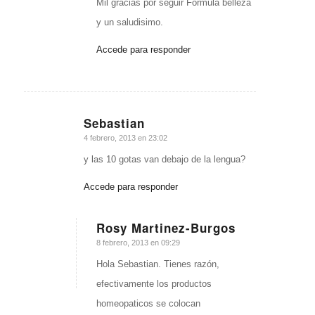
Mil gracias por seguir Formula belleza
y un saludisimo.
Accede para responder
Sebastian
Dice:
4 febrero, 2013 en 23:02
y las 10 gotas van debajo de la lengua?
Accede para responder
Rosy Martinez-Burgos
Dice:
8 febrero, 2013 en 09:29
Hola Sebastian. Tienes razón,
efectivamente los productos
homeopaticos se colocan