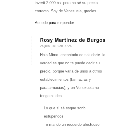
inverti 2.000 bs. pero no sé su precio
correcto. Soy de Venezuela, gracias
Accede para responder
Rosy Martinez de Burgos
Dice:
24 julio, 2013 en 09:24
Hola Mirna. encantada de saludarte. la
verdad es que no te puedo decir su
precio, porque varia de unos a otrros
establecimientos (farmacias y
parafarmacias), y en Venezuela no
tengo ni idea.
Lo que si sé esque sonb
estupendos.
Te mando un recuerdo afectuoso.