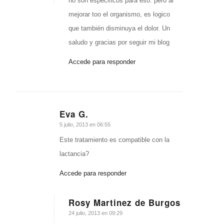
no son especificos para eso. pero al
mejorar too el organismo, es logico
que también disminuya el dolor. Un
saludo y gracias por seguir mi blog
Accede para responder
Eva G.
Dice:
5 julio, 2013 en 06:55
Este tratamiento es compatible con la
lactancia?
Accede para responder
Rosy Martinez de Burgos
Dice:
24 julio, 2013 en 09:29