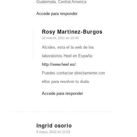
Guatemala, Central America
Accede para responder
Rosy Martinez-Burgos
Dice:
22 marzo, 2011 en 10:43
Alcides, esta el la web de los
laboratorios Heel en España:
http://www.heel.es/
.
Puedes contactar directamente con
ellos para resolver tu duda.
Accede para responder
Ingrid osorio
Dice:
6 mayo, 2012 en 11:53