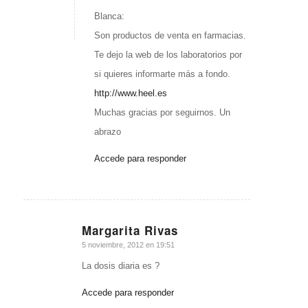
Blanca:
Son productos de venta en farmacias.
Te dejo la web de los laboratorios por
si quieres informarte más a fondo.
http://www.heel.es
Muchas gracias por seguirnos. Un
abrazo
Accede para responder
Margarita Rivas
Dice:
5 noviembre, 2012 en 19:51
La dosis diaria es ?
Accede para responder