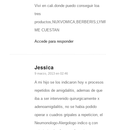
Vivi en cali.donde puedo conseguir loa
tres
productos,NUXVOMICA;BERBERIS;LYMPHOMYOSOT
ME CUESTAN
Accede para responder
Jessica
Dice:
9 marzo, 2013 en 02:46
A mi hijo se los indicaron hoy x procesos
repetidos de amigdalitis, ademas de que
iba a ser intervenido quirurgicamente x
adenoamigdalitis, no se habia podido
operar x cuadros gripales a repeticion, el
Neumonologo-Alergologo indico q con