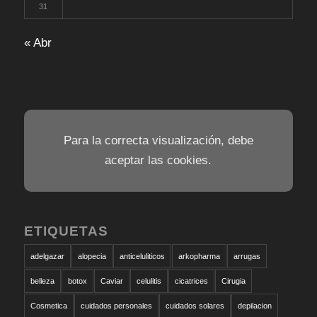
31
« Abr
Para la correcta visualización, debe
aceptar las cookies.
ETIQUETAS
adelgazar
alopecia
anticeluliticos
arkopharma
arrugas
belleza
botox
Caviar
celulitis
cicatrices
Cirugia
Cosmetica
cuidados personales
cuidados solares
depilacion