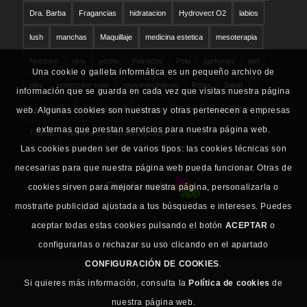
Dra. Barba
Fragancias
hidratacion
Hydrovect O2
labios
lush
manchas
Maquillaje
medicina estetica
mesoterapia
Nutricion
ojos
pecho
Peinados
Pelo
perfumes
piel
Una cookie o galleta informática es un pequeño archivo de
pies
proteccion solar
rejuvenecimiento
Relax
Salud
información que se guarda en cada vez que visitas nuestra página
san valentin
Schwarzkopf
solares
sudor
tratamientos
web. Algunas cookies son nuestras y otras pertenecen a empresas
externas que prestan servicios para nuestra página web.
Trucos
vitamina C
Whitening Care
Las cookies pueden ser de varios tipos: las cookies técnicas son
necesarias para que nuestra página web pueda funcionar. Otras de
Diseño web
cookies sirven para mejorar nuestra página, personalizarla o
mostrarte publicidad ajustada a tus búsquedas e intereses. Puedes
aceptar todas estas cookies pulsando el botón
ACEPTAR
o
configurarlas o rechazar su uso clicando en el apartado
CONFIGURACIÓN DE COOKIES
.
Si quieres más información, consulta la
Política de cookies
de
nuestra página web.