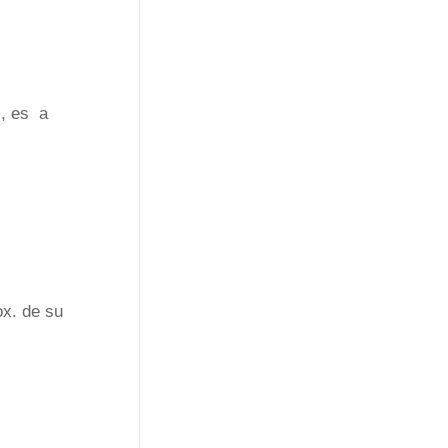
s, es a
ox. de su