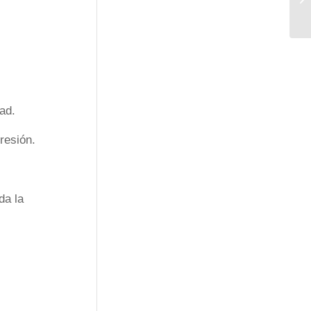
ad.
resión.
da la