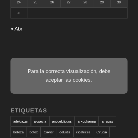
24
25
26
27
28
29
30
31
« Abr
Para la correcta visualización, debe
aceptar las cookies.
ETIQUETAS
adelgazar
alopecia
anticeluliticos
arkopharma
arrugas
belleza
botox
Caviar
celulitis
cicatrices
Cirugia