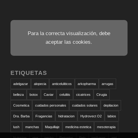
Para la correcta visualización, debe
aceptar las cookies.
ETIQUETAS
adelgazar
alopecia
anticeluliticos
arkopharma
arrugas
belleza
botox
Caviar
celulitis
cicatrices
Cirugia
Cosmetica
cuidados personales
cuidados solares
depilacion
Dra. Barba
Fragancias
hidratacion
Hydrovect O2
labios
lush
manchas
Maquillaje
medicina estetica
mesoterapia
Nutricion
ojos
pecho
Peinados
Pelo
perfumes
piel