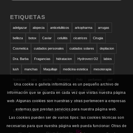
ETIQUETAS
adelgazar
alopecia
anticeluliticos
arkopharma
arrugas
belleza
botox
Caviar
celulitis
cicatrices
Cirugia
Cosmetica
cuidados personales
cuidados solares
depilacion
Dra. Barba
Fragancias
hidratacion
Hydrovect O2
labios
lush
manchas
Maquillaje
medicina estetica
mesoterapia
Nutricion
ojos
pecho
Peinados
Pelo
perfumes
piel
Una cookie o galleta informática es un pequeño archivo de
pies
proteccion solar
rejuvenecimiento
Relax
Salud
información que se guarda en cada vez que visitas nuestra página
san valentin
Schwarzkopf
solares
sudor
tratamientos
web. Algunas cookies son nuestras y otras pertenecen a empresas
externas que prestan servicios para nuestra página web.
Trucos
vitamina C
Whitening Care
Las cookies pueden ser de varios tipos: las cookies técnicas son
necesarias para que nuestra página web pueda funcionar. Otras de