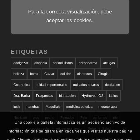
Para la correcta visualización, debe
aceptar las cookies.
ETIQUETAS
adelgazar
alopecia
anticeluliticos
arkopharma
arrugas
belleza
botox
Caviar
celulitis
cicatrices
Cirugia
Cosmetica
cuidados personales
cuidados solares
depilacion
Dra. Barba
Fragancias
hidratacion
Hydrovect O2
labios
lush
manchas
Maquillaje
medicina estetica
mesoterapia
Nutricion
ojos
pecho
Peinados
Pelo
perfumes
piel
Una cookie o galleta informática es un pequeño archivo de
pies
proteccion solar
rejuvenecimiento
Relax
Salud
información que se guarda en cada vez que visitas nuestra página
san valentin
Schwarzkopf
solares
sudor
tratamientos
web. Algunas cookies son nuestras y otras pertenecen a empresas