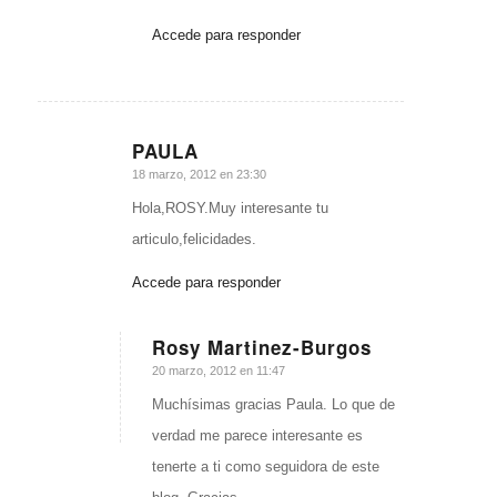
Accede para responder
PAULA
Dice:
18 marzo, 2012 en 23:30
Hola,ROSY.Muy interesante tu
articulo,felicidades.
Accede para responder
Rosy Martinez-Burgos
Dice:
20 marzo, 2012 en 11:47
Muchísimas gracias Paula. Lo que de
verdad me parece interesante es
tenerte a ti como seguidora de este