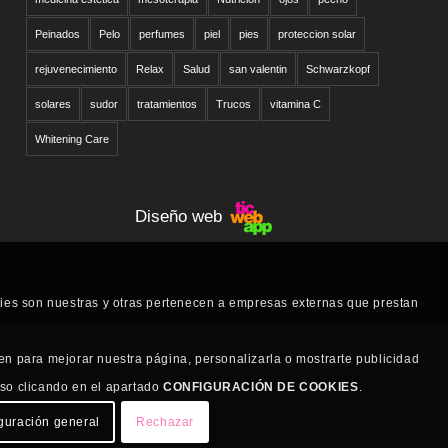
Peinados
Pelo
perfumes
piel
pies
proteccion solar
rejuvenecimiento
Relax
Salud
san valentin
Schwarzkopf
solares
sudor
tratamientos
Trucos
vitamina C
Whitening Care
Diseño web
kies son nuestras y otras pertenecen a empresas externas que prestan
en para mejorar nuestra página, personalizarla o mostrarte publicidad
uso clicando en el apartado
CONFIGURACIÓN DE COOKIES
.
guración general
Rechazar