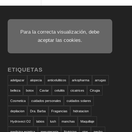
Para la correcta visualización, debe
aceptar las cookies.
ETIQUETAS
adelgazar
alopecia
anticeluliticos
arkopharma
arrugas
belleza
botox
Caviar
celulitis
cicatrices
Cirugia
Cosmetica
cuidados personales
cuidados solares
depilacion
Dra. Barba
Fragancias
hidratacion
Hydrovect O2
labios
lush
manchas
Maquillaje
medicina estetica
mesoterapia
Nutricion
ojos
pecho