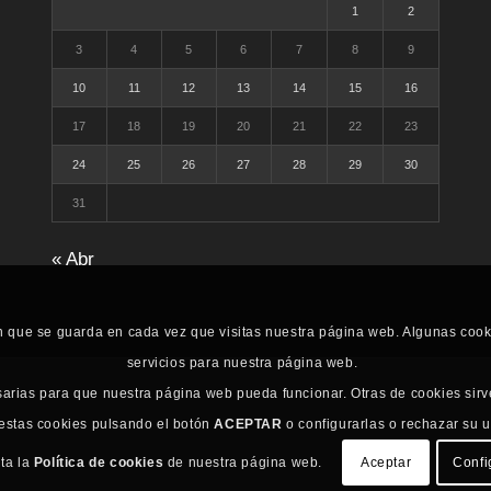
1
2
3
4
5
6
7
8
9
10
11
12
13
14
15
16
17
18
19
20
21
22
23
24
25
26
27
28
29
30
31
« Abr
n que se guarda en cada vez que visitas nuestra página web. Algunas coo
servicios para nuestra página web.
sarias para que nuestra página web pueda funcionar. Otras de cookies sirv
 estas cookies pulsando el botón
ACEPTAR
o configurarlas o rechazar su 
lta la
Política de cookies
de nuestra página web.
Aceptar
Confi