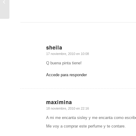
FEMENINO
sheila
Dice:
17 noviembre, 2010 en 10:08
Q buena pinta tiene!
Accede para responder
maximina
Dice:
18 noviembre, 2010 en 22:16
A mi me encanta sisley y me encanta como escribe
Me voy a comprar este perfume y te contare.