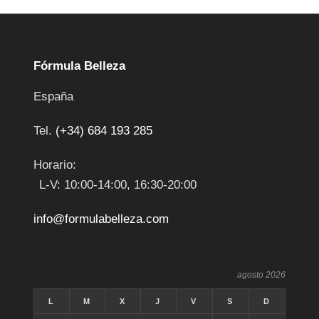
Fórmula Belleza
España
Tel.
(+34) 684 193 285
Horario:
L-V: 10:00-14:00, 16:30-20:00
info@formulabelleza.com
agosto 2026
L
M
X
J
V
S
D