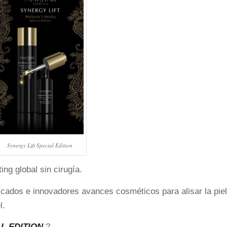
Synergy Lift Special Edition
ing global sin cirugía.
cados e innovadores avances cosméticos para alisar la piel,
l.
L EDITION
?…