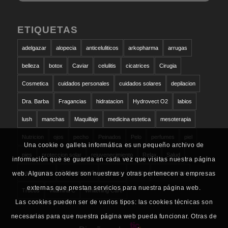
ETIQUETAS
adelgazar
alopecia
anticeluliticos
arkopharma
arrugas
belleza
botox
Caviar
celulitis
cicatrices
Cirugia
Cosmetica
cuidados personales
cuidados solares
depilacion
Dra. Barba
Fragancias
hidratacion
Hydrovect O2
labios
lush
manchas
Maquillaje
medicina estetica
mesoterapia
Nutricion
ojos
pecho
Peinados
Pelo
perfumes
piel
Una cookie o galleta informática es un pequeño archivo de
pies
proteccion solar
rejuvenecimiento
Relax
Salud
información que se guarda en cada vez que visitas nuestra página
san valentin
Schwarzkopf
solares
sudor
tratamientos
web. Algunas cookies son nuestras y otras pertenecen a empresas
externas que prestan servicios para nuestra página web.
Trucos
vitamina C
Whitening Care
Las cookies pueden ser de varios tipos: las cookies técnicas son
necesarias para que nuestra página web pueda funcionar. Otras de