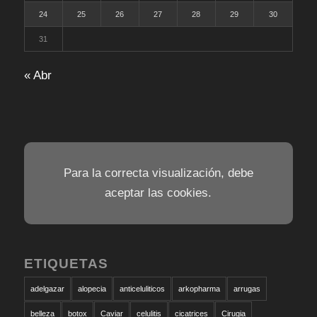
24
25
26
27
28
29
30
31
« Abr
Para la correcta visualización, debe
aceptar las cookies.
ETIQUETAS
adelgazar
alopecia
anticeluliticos
arkopharma
arrugas
belleza
botox
Caviar
celulitis
cicatrices
Cirugia