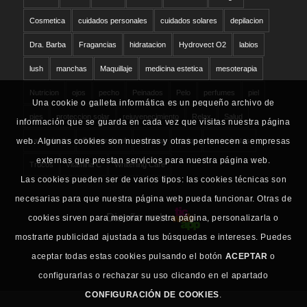
Cosmetica
cuidados personales
cuidados solares
depilacion
Dra. Barba
Fragancias
hidratacion
Hydrovect O2
labios
lush
manchas
Maquillaje
medicina estetica
mesoterapia
Nutricion
ojos
pecho
Peinados
Pelo
perfumes
piel
Una cookie o galleta informática es un pequeño archivo de
pies
proteccion solar
rejuvenecimiento
Relax
Salud
información que se guarda en cada vez que visitas nuestra página
san valentin
Schwarzkopf
solares
sudor
tratamientos
web. Algunas cookies son nuestras y otras pertenecen a empresas
externas que prestan servicios para nuestra página web.
Trucos
vitamina C
Whitening Care
Las cookies pueden ser de varios tipos: las cookies técnicas son
necesarias para que nuestra página web pueda funcionar. Otras de
Diseño web
cookies sirven para mejorar nuestra página, personalizarla o
mostrarte publicidad ajustada a tus búsquedas e intereses. Puedes
aceptar todas estas cookies pulsando el botón
ACEPTAR
o
configurarlas o rechazar su uso clicando en el apartado
CONFIGURACIÓN DE COOKIES
.