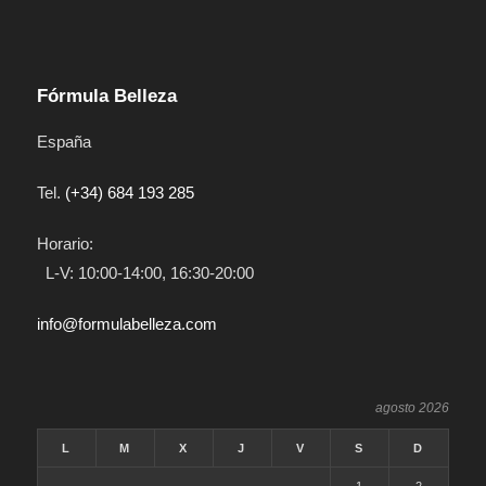
Fórmula Belleza
España
Tel.
(+34) 684 193 285
Horario:
L-V: 10:00-14:00, 16:30-20:00
info@formulabelleza.com
agosto 2026
L
M
X
J
V
S
D