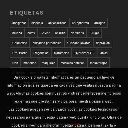
ETIQUETAS
adelgazar
alopecia
anticeluliticos
arkopharma
arrugas
belleza
botox
Caviar
celulitis
cicatrices
Cirugia
Cosmetica
cuidados personales
cuidados solares
depilacion
Dra. Barba
Fragancias
hidratacion
Hydrovect O2
labios
lush
manchas
Maquillaje
medicina estetica
mesoterapia
Nutricion
ojos
pecho
Peinados
Pelo
perfumes
piel
Una cookie o galleta informática es un pequeño archivo de
pies
proteccion solar
rejuvenecimiento
Relax
Salud
información que se guarda en cada vez que visitas nuestra página
san valentin
Schwarzkopf
solares
sudor
tratamientos
web. Algunas cookies son nuestras y otras pertenecen a empresas
externas que prestan servicios para nuestra página web.
Trucos
vitamina C
Whitening Care
Las cookies pueden ser de varios tipos: las cookies técnicas son
necesarias para que nuestra página web pueda funcionar. Otras de
Diseño web
cookies sirven para mejorar nuestra página, personalizarla o