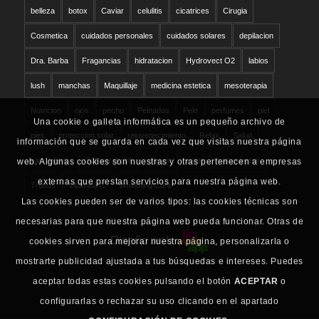
belleza
botox
Caviar
celulitis
cicatrices
Cirugia
Cosmetica
cuidados personales
cuidados solares
depilacion
Dra. Barba
Fragancias
hidratacion
Hydrovect O2
labios
lush
manchas
Maquillaje
medicina estetica
mesoterapia
Nutricion
ojos
pecho
Peinados
Pelo
perfumes
piel
Una cookie o galleta informática es un pequeño archivo de
pies
proteccion solar
rejuvenecimiento
Relax
Salud
información que se guarda en cada vez que visitas nuestra página
san valentin
Schwarzkopf
solares
sudor
tratamientos
web. Algunas cookies son nuestras y otras pertenecen a empresas
externas que prestan servicios para nuestra página web.
Trucos
vitamina C
Whitening Care
Las cookies pueden ser de varios tipos: las cookies técnicas son
necesarias para que nuestra página web pueda funcionar. Otras de
Diseño web
cookies sirven para mejorar nuestra página, personalizarla o
mostrarte publicidad ajustada a tus búsquedas e intereses. Puedes
aceptar todas estas cookies pulsando el botón
ACEPTAR
o
configurarlas o rechazar su uso clicando en el apartado