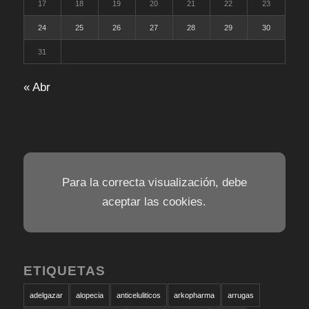
17
18
19
20
21
22
23
24
25
26
27
28
29
30
31
« Abr
Para la correcta visualización, debe
aceptar las cookies.
ETIQUETAS
adelgazar
alopecia
anticeluliticos
arkopharma
arrugas