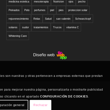
medicina estetica
mesoterapia
Nutricion
ojos
pecho
Peinados
Pelo
perfumes
piel
pies
proteccion solar
rejuvenecimiento
Relax
Salud
san valentin
Schwarzkopf
solares
sudor
tratamientos
Trucos
vitamina C
Whitening Care
Diseño web
kies son nuestras y otras pertenecen a empresas externas que prestan
en para mejorar nuestra página, personalizarla o mostrarte publicidad
uso clicando en el apartado
CONFIGURACIÓN DE COOKIES
.
guración general
Rechazar