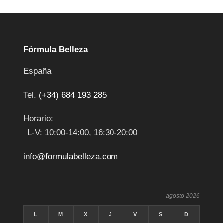
Fórmula Belleza
España
Tel.
(+34) 684 193 285
Horario:
L-V: 10:00-14:00, 16:30-20:00
info@formulabelleza.com
agosto 2026
L
M
X
J
V
S
D