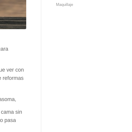
Maquillaje
cara
ue ver con
e reformas
 asoma,
a cama sin
no pasa