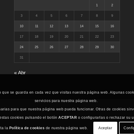
1
2
3
4
5
6
7
8
9
10
11
12
13
14
15
16
17
18
19
20
21
22
23
24
25
26
27
28
29
30
31
« Abr
n que se guarda en cada vez que visitas nuestra página web. Algunas coo
servicios para nuestra página web.
sarias para que nuestra página web pueda funcionar. Otras de cookies sirv
 estas cookies pulsando el botón
ACEPTAR
o configurarlas o rechazar su 
lta la
Política de cookies
de nuestra página web.
Aceptar
Confi