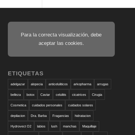
Para la correcta visualización, debe
aceptar las cookies.
ETIQUETAS
adelgazar
alopecia
anticeluliticos
arkopharma
arrugas
belleza
botox
Caviar
celulitis
cicatrices
Cirugia
Cosmetica
cuidados personales
cuidados solares
depilacion
Dra. Barba
Fragancias
hidratacion
Hydrovect O2
labios
lush
manchas
Maquillaje