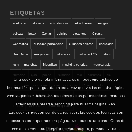
ETIQUETAS
adelgazar
alopecia
anticeluliticos
arkopharma
arrugas
belleza
botox
Caviar
celulitis
cicatrices
Cirugia
Cosmetica
cuidados personales
cuidados solares
depilacion
Dra. Barba
Fragancias
hidratacion
Hydrovect O2
labios
lush
manchas
Maquillaje
medicina estetica
mesoterapia
Nutricion
ojos
pecho
Peinados
Pelo
perfumes
piel
Una cookie o galleta informática es un pequeño archivo de
pies
proteccion solar
rejuvenecimiento
Relax
Salud
información que se guarda en cada vez que visitas nuestra página
san valentin
Schwarzkopf
solares
sudor
tratamientos
web. Algunas cookies son nuestras y otras pertenecen a empresas
externas que prestan servicios para nuestra página web.
Trucos
vitamina C
Whitening Care
Las cookies pueden ser de varios tipos: las cookies técnicas son
necesarias para que nuestra página web pueda funcionar. Otras de
Diseño web
cookies sirven para mejorar nuestra página, personalizarla o