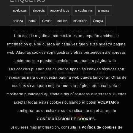
adelgazar
alopecia
anticeluliticos
arkopharma
arrugas
belleza
botox
Caviar
celulitis
cicatrices
Cirugia
Cosmetica
cuidados personales
cuidados solares
depilacion
Una cookie o galleta informática es un pequeño archivo de
Dra. Barba
Fragancias
hidratacion
Hydrovect O2
labios
información que se guarda en cada vez que visitas nuestra página
lush
manchas
Maquillaje
medicina estetica
mesoterapia
web. Algunas cookies son nuestras y otras pertenecen a empresas
externas que prestan servicios para nuestra página web.
Nutricion
ojos
pecho
Peinados
Pelo
perfumes
piel
Las cookies pueden ser de varios tipos: las cookies técnicas son
pies
proteccion solar
rejuvenecimiento
Relax
Salud
necesarias para que nuestra página web pueda funcionar. Otras de
san valentin
Schwarzkopf
solares
sudor
tratamientos
cookies sirven para mejorar nuestra página, personalizarla o
Trucos
vitamina C
Whitening Care
mostrarte publicidad ajustada a tus búsquedas e intereses. Puedes
aceptar todas estas cookies pulsando el botón
ACEPTAR
o
configurarlas o rechazar su uso clicando en el apartado
Diseño web
CONFIGURACIÓN DE COOKIES
.
Si quieres más información, consulta la
Política de cookies
de