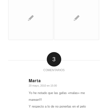
3
COMENTARIOS
Marta
Dice:
20 mayo, 2010 en 15:00
Yo he notado que las gafas «malas» me
marean!!!
Y respecto a lo de no ponerlas en el pelo