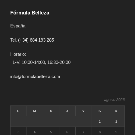
Fórmula Belleza
España
Tel.
(+34) 684 193 285
Horario:
L-V: 10:00-14:00, 16:30-20:00
info@formulabelleza.com
agosto 2026
L
M
X
J
V
S
D
1
2
3
4
5
6
7
8
9